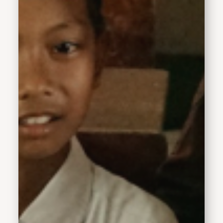
juga meresmikan Museum
Ibu Marsinah sebagai
bentuk penghormatan
kepada aktivis buruh
sekaligus Pahlawan
Nasional,
Marsinah.Kunjungan
Wakil Bupati Sidoarjo
tersebut menjadi bentuk
apresiasi atas keberanian
dan kepedulian seorang
anak dalam
menyampaikan aspirasi
secara langsung kepada
Presiden RI. Selain itu,
kisah Marfen juga dinilai
menjadi inspirasi bagi
anak-anak lain untuk
berani menyampaikan
pendapat secara santun
dan positif.Wakil Bupati
Sidoarjo Hj. Mimik
Idayana mengatakan