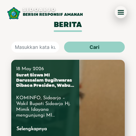
SIDOARJO
BERSIH RESPONSIF AMANAH
BERITA
Cari
18 May 2026
Surat Siswa MI
Darussalam Sugihwaras
Dibaca Presiden, Wabup
Mimik Idayana Apresiasi
Keberanian Muhammad
KOMINFO, Sidoarjo –
Marfen
Wakil Bupati Sidoarjo Hj.
Mimik Idayana
mengunjungi MI
Darussalam Sugihwaras
Kecamatan Candi, Senin
Selengkapnya
(18/5/2026). Dalam