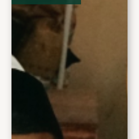
kunjungan tersebut, Hj.
Mimik Idayana bertemu
langsung dengan
Muhammad Marfen, siswa
kelas V-D MI Darussalam
Sugihwaras yang menjadi
perhatian setelah
suratnya kepada Presiden
RI Prabowo Subianto
dibaca langsung oleh
Presiden.Surat yang ditulis
Marfen berisi ucapan
terima kasih dan apresiasi
terhadap Program Makan
Bergizi Gratis (MBG)
yang kini ia rasakan
langsung di sekolahnya.
Surat tersebut diterima
Presiden Prabowo
Subianto saat melakukan
kunjungan kerja di
Kabupaten Nganjuk,
Sabtu (16/5/2026). Dalam
agenda tersebut, Presiden