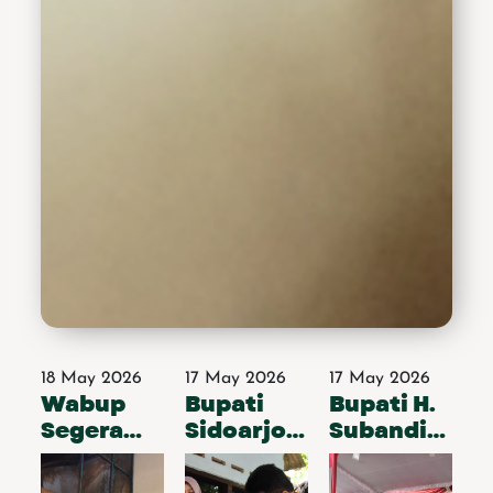
mendukung penuh
Program Makan Bergizi
Gratis yang dicanangkan
pemerintah pusat.
Menurutnya, program
tersebut sangat
membantu pemenuhan
gizi anak-anak sekaligus
mendukung kualitas
pendidikan.“Program MBG
ini sangat baik untuk
mendukung tumbuh
kembang anak-anak.
Namun evaluasi juga
tetap diperlukan agar
menu yang diberikan
sesuai dengan selera dan
kebutuhan anak-anak
18 May 2026
17 May 2026
17 May 2026
sehingga makanan tidak
Wabup
Bupati
Bupati H.
terbuang sia-sia,”
Segera
Sidoarjo
Subandi
katanya.Hj. Mimik Idayana
Carikan
Sidak
Apresiasi
menambahkan, Pemkab
Sidoarjo juga mendorong
Solusi
RTLH dan
Pemdes