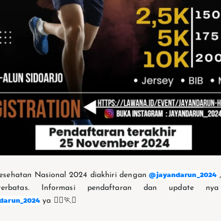
@jayandarun_2024
esehatan Nasional 2024 diakhiri dengan
,
terbatas. Informasi pendaftaran dan update ny
darun_2024
ya 🏃‍♀🏃✨