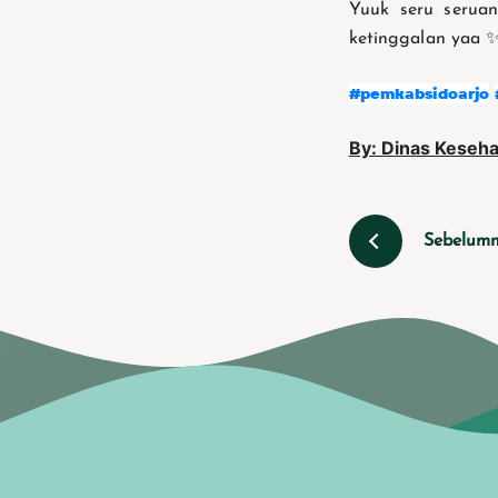
Yuuk seru serua
ketinggalan yaa 
#pemkabsidoarjo
By: Dinas Keseha
Sebelum