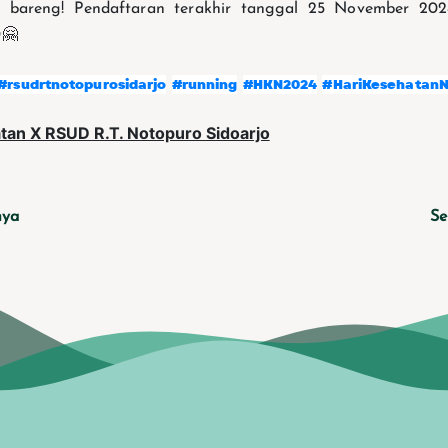
n bareng! Pendaftaran terakhir tanggal 25 November 202
✨🤗
#rsudrtnotopurosidarjo
#running
#HKN2024
#HariKesehatanN
tan X RSUD R.T. Notopuro Sidoarjo
nya
Se