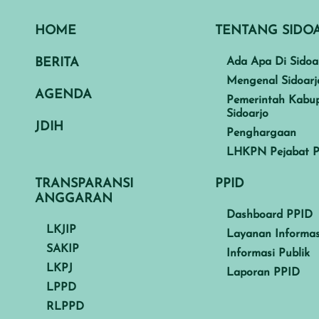
HOME
TENTANG SIDO
BERITA
Ada Apa Di Sidoa
Mengenal Sidoarj
AGENDA
Pemerintah Kabu
Sidoarjo
JDIH
Penghargaan
LHKPN Pejabat P
TRANSPARANSI
PPID
ANGGARAN
Dashboard PPID
LKJIP
Layanan Informas
SAKIP
Informasi Publik
LKPJ
Laporan PPID
LPPD
RLPPD