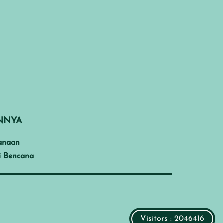
INNYA
anaan
i Bencana
Visitors : 2046416