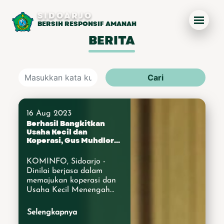
SIDOARJO
BERSIH RESPONSIF AMANAH
BERITA
Cari
16 Aug 2023
Berhasil Bangkitkan
Usaha Kecil dan
Koperasi, Gus Muhdlor
Raih Penghargaan Jasa
Bakti dari Kemenkop
KOMINFO, Sidoarjo -
UKM
Dinilai berjasa dalam
memajukan koperasi dan
Usaha Kecil Menengah
(UKM), Bupati Sidoarjo
Ahmad Muhdlor Ali
Selengkapnya
diganjar penghargaan