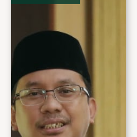
dari Kementerian Koperasi
dan Usaha Kecil
Menengah. Penghargaan
diserahkan di Jogjakarta
pada Sabtu (12/8). Bupati
Sidoarjo Ahmad Muhdlor
yang berhalangan hadir
diwakili Kepala Dinas
Koperasi dan UKM, Edi
Kurniadi.Jasa Bakti
tersebut sebagai bentuk
apresiasi atas jasa dan
dharmabaktinya Gus
Muhdlor panggilan akrab
Bupati Sidoarjo dalam
menciptakan ekosistem
yang mendukung
pertumbuhan koperasi
dan usaha kecil menengah
di Kabupaten Sidoarjo.
Melalui berbagai inisiatif
dan kinerja progresif,
seperti pelatihan,
pendampingan, akses