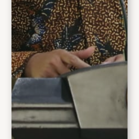
melalui pemberdayaan
koperasi serta usaha kecil
menengah," kata Gus
Muhdlor usai membuka
pelatihan menjahit di
Kecamatan Candi. Selasa,
(15/8/2023).Penghargaan
Jasa Bakti dalam Bidang
Koperasi dan Usaha Kecil
Menengah merupakan
penghargaan bergengsi
dan menjadi bukti bentuk
komitmen Gus Muhdlor
dalam memajukan sektor
ekonomi kerakyatan yang
berdampak langsung
pada kesejahteraan
masyarakat di Kabupaten
Sidoarjo.Kepala Dinas
Koperasi dan Usaha
Mikro, Edi Kurniadi
mengatakan penilaian
untuk penghargaan ini
telah dilakukan sejak tiga