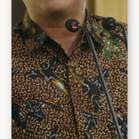
permodalan, dan fasilitasi
pasar telah memberikan
kontribusi nyata dalam
memajukan kedua sektor
tersebut. Gus Muhdlor
mengungkapkan rasa
syukurnya atas apresiasi
dari Kementerian Koperasi
dan Usaha Kecil dan
Menengah Republik
Indonesia kepada
Kabupaten Sidoarjo. "Saya
ucapkan terimakasih atas
apresiasi yang diberikan
kepada saya dan untuk
Sidoarjo. Hal ini tak lepas
dari upaya semua pihak
khususnya Dinas Koperasi
dan Usaha Mikro
Kabupaten Sidoarjo yang
ikut mendukung semua
program untuk
memajukan ekonomi lokal