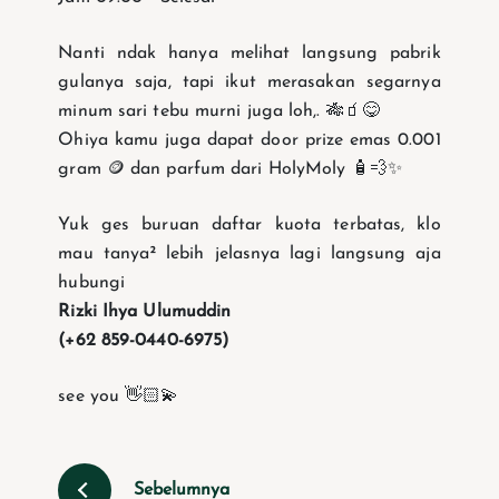
Nanti ndak hanya melihat langsung pabrik
gulanya saja, tapi ikut merasakan segarnya
minum sari tebu murni juga loh,. 🎋🧃😋
Ohiya kamu juga dapat door prize emas 0.001
gram 🪙 dan parfum dari HolyMoly 🧴💨✨
Yuk ges buruan daftar kuota terbatas, klo
mau tanya² lebih jelasnya lagi langsung aja
hubungi
Rizki Ihya Ulumuddin
(+62 859-0440-6975)
see you 👋🏻💫
Sebelumnya