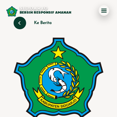
SIDOARJO
BERSIH RESPONSIF AMANAH
Ke Berita