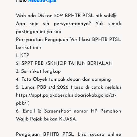
#SobatPajak
Halo
Wah ada Diskon 50% BPHTB PTSL nih sob😃
Apa saja sih persyaratannya? Yuk simak
postingan ini ya sob
Persyaratan Pengajuan Verifikasi BPHTB PTSL
berikut ini :
1. KTP
2. SPPT PBB /SKNJOP TAHUN BERJALAN
3. Sertifikat lengkap
4. Foto Obyek tampak depan dan samping
5. Lunas PBB s/d 2026 ( bisa di cetak melalui
https://sppt.pajakdaerah.sidoarjokab.go.id/ct-
pbb/ )
6. Email & Screenshoot nomor HP Pemohon
Wajib Pajak bukan KUASA.
Pengajuan BPHTB PTSL bisa secara online