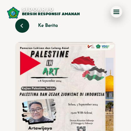
SIDOARJO
BERSIH RESPONSIF AMANAH
Ke Berita