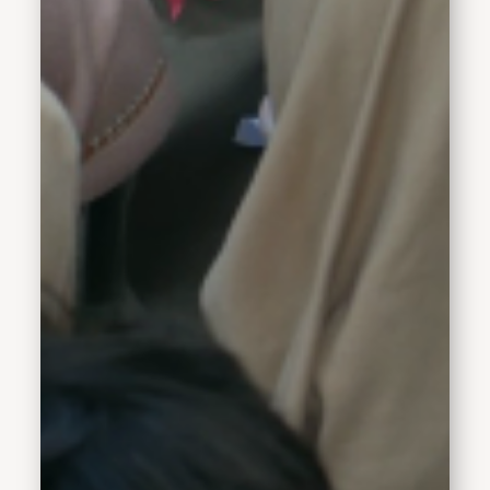
ucapnya.Wabup Hj. Mimik
Idayana juga menjawab
pentingnya pendidikan
bagi generasi penerus
bangsa. Menurutnya
pendidikan merupakan
pondasi utama
membangun masa depan
yang cerah. Oleh
karenanya pendidikan
harus ditanamkan sejak
dini. Salah satunya
pendidikan karakter yang
akan membentuk pribadi
yang berakhlak
mulia.&nbsp;“Pendidikan
sangatlah penting untuk
mengangkat derajat kita,
namun untuk mencapai itu
harus dimulai dengan
pendidikan akhlak sejak
dini,” ujarnya.Dalam
podcast SD
Muhammadiyah 3 Ikrom