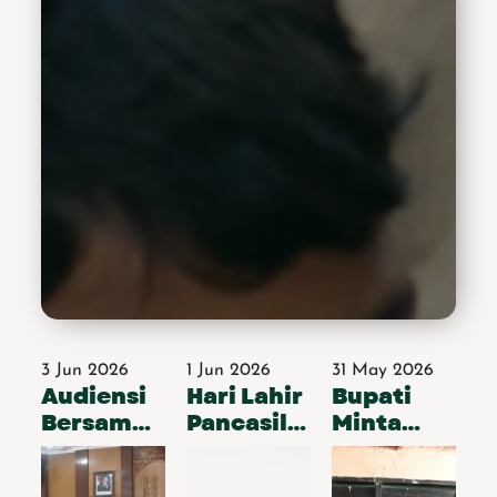
itu Wabup Hj. Mimik
Idayana meminta generasi
muda untuk terus
berjuang meraih
mimpinya. Ia juga
meminta guru dapat
menjadi sosok yang dapat
membantu anak didiknya
meraih mimpinya tersebut.
Ia juga meminta siswa-
siswi sekolah harus terus
semangat belajar. Selain
itu jangan takut bermimpi.
Terus berjuang meraih
mimpi harus selalu ada
dalam jiwa generasi
muda.“Kepada anak-anak
3 Jun 2026
1 Jun 2026
31 May 2026
ku semua jangan lelah
Audiensi
Hari Lahir
Bupati
belajar, mimpilah setinggi
tingginya sampai tercapai
Bersama
Pancasila
Minta
apa yang dicita-
PT
2026,
Baznas
citakan,”pesannya.&nbsp;Wabup
Minarak
Bupati
Sidoarjo
Hj. Mimik Idayana