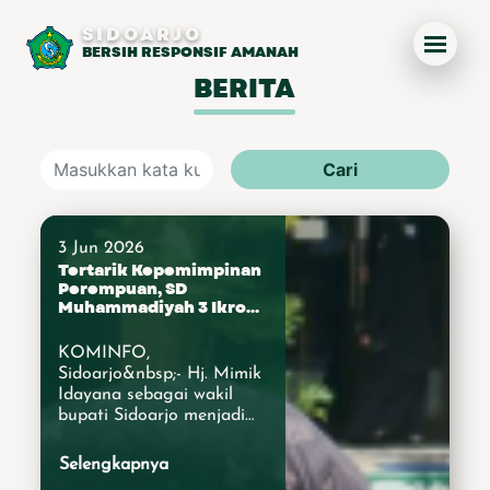
SIDOARJO
BERSIH RESPONSIF AMANAH
BERITA
Cari
3 Jun 2026
Tertarik Kepemimpinan
Perempuan, SD
Muhammadiyah 3 Ikrom
Taman Undang Podcast
Wabup Sidoarjo
KOMINFO,
Sidoarjo&nbsp;- Hj. Mimik
Idayana sebagai wakil
bupati Sidoarjo menjadi
inspiratif bagi SD
Muhammadiyah 3 Ikrom
Selengkapnya
Taman. Mereka ingin