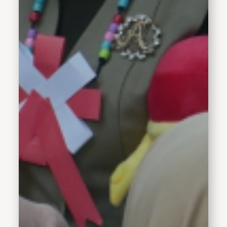
Muhammadiyah 3 Ikrom.
Berbagai pertanyaan
dikulik dari Wakil Bupati
Hj. Mimik Idayana oleh
siswi kelas 3 SD tersebut.
Seperti motivasi pertama
dari Wabup Hj. Mimik
Idayana dalam dunia
kepemimpinan dan
pelayan masyarakat.
Pertanyaan pembuka
tersebut langsung dijawab
dengan tegas Wabup Hj.
Mimik Idayana bahwa
seorang manusia harus
dapat bermanfaat bagi
sesamanya.&nbsp;“Kita
hidup didunia harus dapat
menjadi orang yang
bermanfaat bagi
masyarakat, inshaalloh
apa yang kita lakukan di
ridhai Allah SWT,”