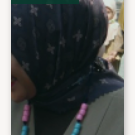
belajar bagaimana
perempuan dapat menjadi
sosok yang kuat dan
inspiratif dalam dunia
pendidikan dan
kepemimpinan ditengah
masyarakat. SD
Muhammadiyah 3 Ikrom
Taman berharap
perjalanan hidup Wabup
Hj. Mimik Idayana sampai
diposisi saat ini dapat
menjadi kisah inspiratif
bagi siswa siswinya. Pagi
tadi, lembaga pendidikan
Muhammadiyah itu
mengundang&nbsp;
Wabup Hj. Mimik Idayana
dalam podcastnya, Rabu,
(3/6).&nbsp;Perbincangan
inspiratif yang dipandu
Hana Nusaibah Abdillah
itu berlangsung hangat di
ruang Perpustakaan SD