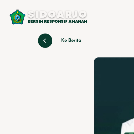
SIDOARJO
BERSIH RESPONSIF AMANAH
Ke Berita