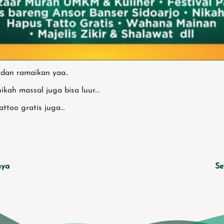
 dan ramaikan yaa..
kah massal juga bisa luur...
ttoo gratis juga...
nya
Se