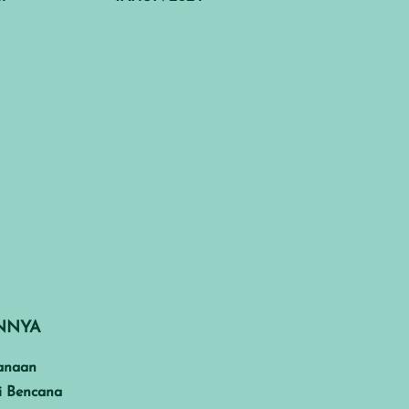
INNYA
anaan
i Bencana