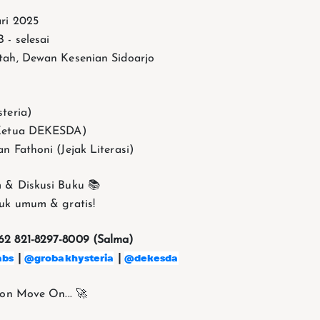
ari 2025
 - selesai
tah, Dewan Kesenian Sidoarjo
teria)
(Ketua DEKESDA)
n Fathoni (Jejak Literasi)
m & Diskusi Buku 📚
uk umum & gratis!
62 821-8297-8009 (Salma)
abs
@grobakhysteria
@dekesda
|
|
ton Move On... 🚀