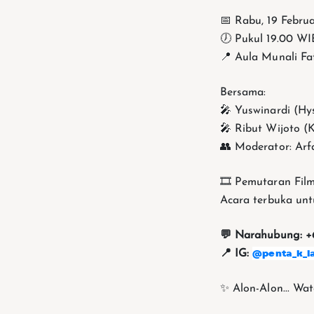
📅 Rabu, 19 Febru
🕖 Pukul 19.00 WIB
📍 Aula Munali Fa
Bersama:
🎤 Yuswinardi (Hys
🎤 Ribut Wijoto 
👥 Moderator: Arfa
🎞️ Pemutaran Fil
Acara terbuka unt
💬 Narahubung: +
@penta_k_l
📍 IG:
✨ Alon-Alon... Wa