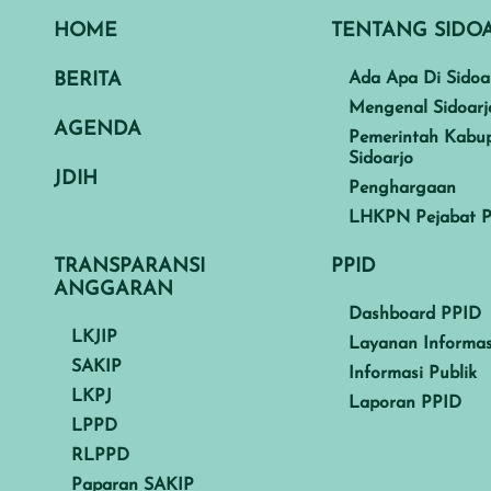
HOME
TENTANG SIDO
BERITA
Ada Apa Di Sidoa
Mengenal Sidoarj
AGENDA
Pemerintah Kabu
Sidoarjo
JDIH
Penghargaan
LHKPN Pejabat P
TRANSPARANSI
PPID
ANGGARAN
Dashboard PPID
LKJIP
Layanan Informas
SAKIP
Informasi Publik
LKPJ
Laporan PPID
LPPD
RLPPD
Paparan SAKIP