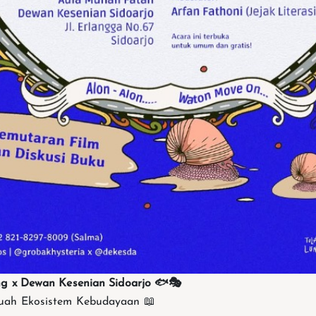
ng x Dewan Kesenian Sidoarjo 🐟🎭
uah Ekosistem Kebudayaan 📖