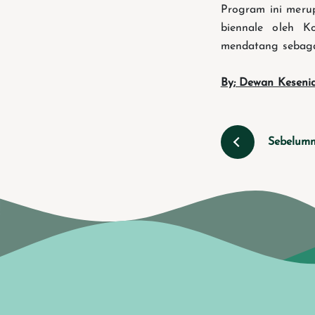
Program ini merup
biennale oleh K
mendatang sebaga
By; Dewan Keseni
Sebelum