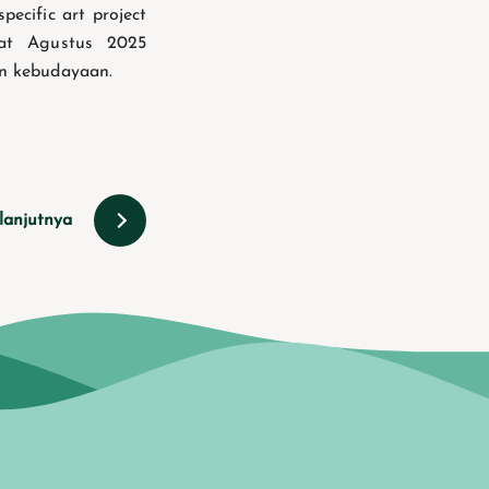
ecific art project
lat Agustus 2025
n kebudayaan.
lanjutnya