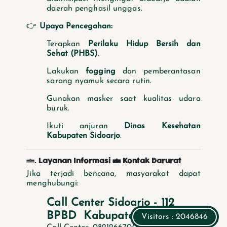
daerah penghasil unggas.
👉
Upaya Pencegahan:
Terapkan
Perilaku Hidup Bersih dan
Sehat (PHBS)
.
Lakukan
fogging
dan pemberantasan
sarang nyamuk secara rutin.
Gunakan masker saat kualitas udara
buruk.
Ikuti anjuran
Dinas Kesehatan
Kabupaten Sidoarjo
.
5.
Layanan Informasi & Kontak Darurat
Jika terjadi bencana, masyarakat dapat
menghubungi:
Call Center Sidoarjo - 112
BPBD Kabupaten Sidoarjo
Visitors : 2046846
–