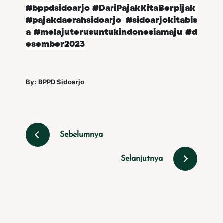
#bppdsidoarjo
#DariPajakKitaBerpijak
#pajakdaerahsidoarjo
#sidoarjokitabis
a
#melajuterusuntukindonesiamaju
#d
esember2023
By: BPPD Sidoarjo
Sebelumnya
Selanjutnya