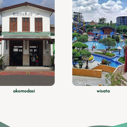
akomodasi
wisata