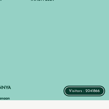
INNYA
Visitors : 2041866
anaan
i Bencana