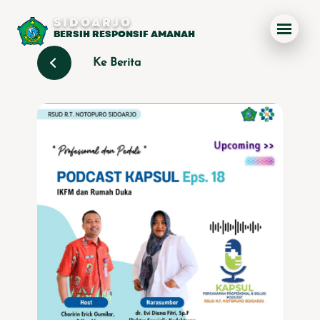
SIDOARJO
BERSIH RESPONSIF AMANAH
Ke Berita