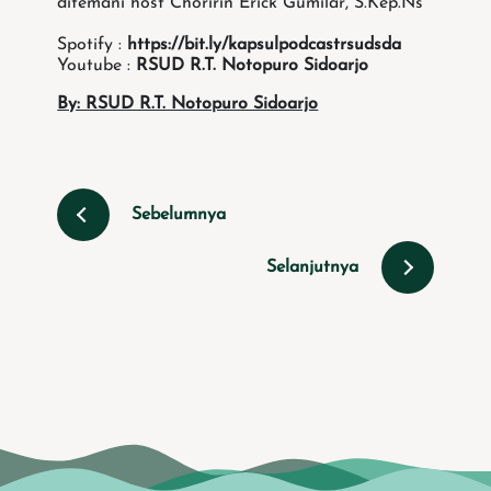
ditemani host Choririn Erick Gumilar, S.Kep.Ns
Spotify :
https://bit.ly/kapsulpodcastrsudsda
Youtube :
RSUD R.T. Notopuro Sidoarjo
By: RSUD R.T. Notopuro Sidoarjo
Sebelumnya
Selanjutnya