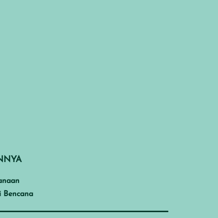
INNYA
anaan
i Bencana