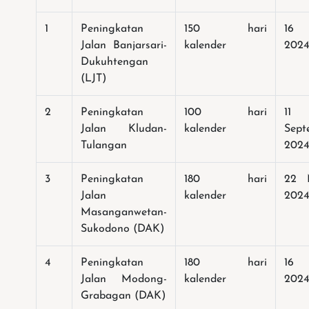
1
Peningkatan
150 hari
16 
Jalan Banjarsari-
kalender
202
Dukuhtengan
(LJT)
2
Peningkatan
100 hari
11
Jalan Kludan-
kalender
Sept
Tulangan
202
3
Peningkatan
180 hari
22 
Jalan
kalender
202
Masanganwetan-
Sukodono (DAK)
4
Peningkatan
180 hari
16 
Jalan Modong-
kalender
202
Grabagan (DAK)