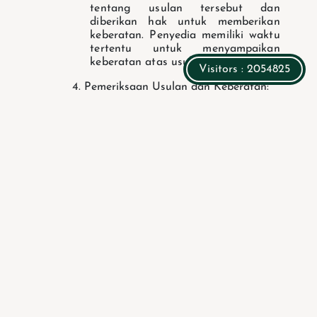
tentang usulan tersebut dan
diberikan hak untuk memberikan
keberatan.
Penyedia memiliki waktu
tertentu untuk menyampaikan
keberatan atas usulan tersebut.
Visitors : 2054825
4. Pemeriksaan Usulan dan Keberatan:
PA/KPA memeriksa usulan sanksi
dan mempertimbangkan keberatan
yang mungkin diajukan oleh
penyedia.
Jika diperlukan, PA/KPA
dapat meminta rekomendasi dari
Aparat Pengawasan Intern
Pemerintah (APIP).
5. Penetapan Sanksi Daftar Hitam:
Berdasarkan hasil pemeriksaan dan
pertimbangan, PA/KPA akan
menetapkan sanksi daftar hitam
dengan menerbitkan Surat
Keputusan (SK).
SK tersebut berisi
informasi mengenai penyedia yang