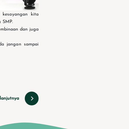
 kesayangan kita
& SMP.
embinaan dan juga
da jangan sampai
lanjutnya