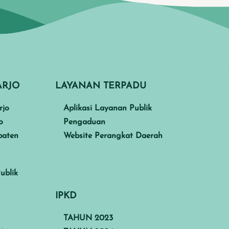
ARJO
LAYANAN TERPADU
rjo
Aplikasi Layanan Publik
o
Pengaduan
paten
Website Perangkat Daerah
ublik
IPKD
TAHUN 2023