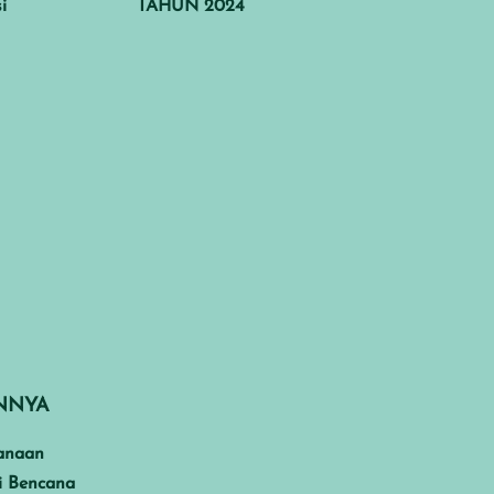
i
TAHUN 2024
INNYA
anaan
i Bencana