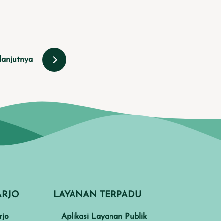
lanjutnya
ARJO
LAYANAN TERPADU
rjo
Aplikasi Layanan Publik