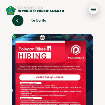
SIDOARJO
BERSIH RESPONSIF AMANAH
Ke Berita