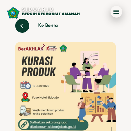
SIDOARJO
BERSIH RESPONSIF AMANAH
Ke Berita