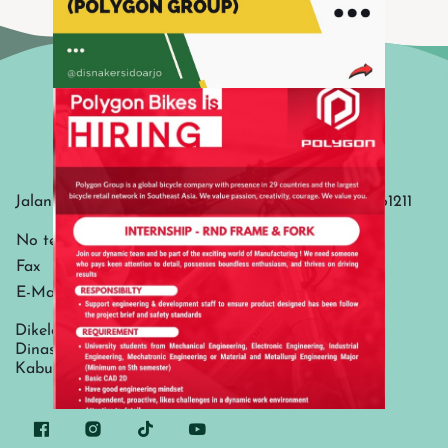
Kontak
Jalan Gubernur Suryo No. 1 Sidoarjo - Jawa Timur, 61211
No telp
(031) 8921946, 8921960, 8921853
Fax
(031) 8941145
E-Mail
diskominfo@sidoarjokab.go.id
Dikelola oleh :
Dinas Komunikasi dan Informatika
Kabupaten Sidoarjo