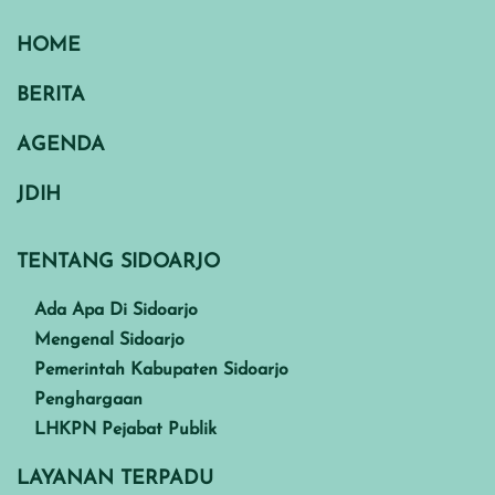
HOME
BERITA
LOWONGAN KERJA
PT. INSERASENA (POLYGON GROUP)
AGENDA
Jangan lupa share & tag ke temen kalian ya
JDIH
Ingin lowongan kerja terbaru dari disnaker
sidoarjo?
JANGAN LUPA FOLLOW AKUN :
@disnakersidoarjo
TENTANG SIDOARJO
.♡
@disnakersidoarjo
.♤
@disnakersidoarjo
.♡
Ada Apa Di Sidoarjo
.
Mengenal Sidoarjo
.
Semoga bermanfaat bagi yang
Pemerintah Kabupaten Sidoarjo
membutuhkan dan menjadikan berkah bagi
Penghargaan
kita semua
LHKPN Pejabat Publik
.
#loker
#lokerdisnakersidoarjo
#lokersidoarjo
By: Dinas Tenaga Kerja Sidoarjo
LAYANAN TERPADU