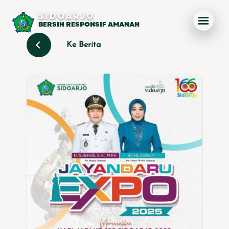
SIDOARJO
BERSIH RESPONSIF AMANAH
Ke Berita