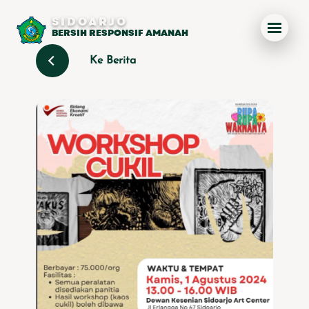
SIDOARJO
BERSIH RESPONSIF AMANAH
Ke Berita