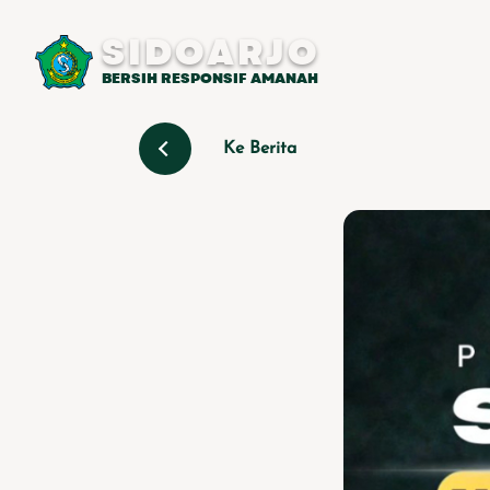
SIDOARJO
BERSIH RESPONSIF AMANAH
Ke Berita