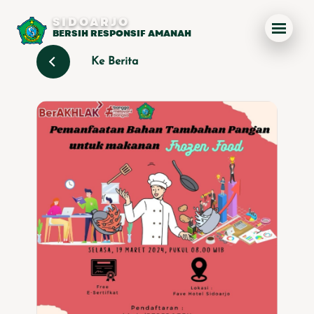
SIDOARJO
BERSIH RESPONSIF AMANAH
Ke Berita