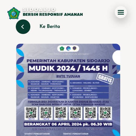
SIDOARJO
BERSIH RESPONSIF AMANAH
Ke Berita