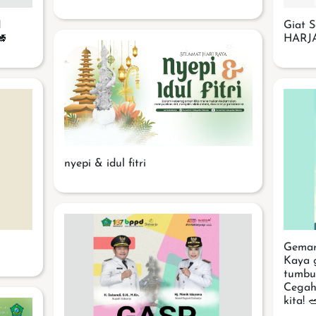
I
Giat 

HARJA
nyepi & idul fitri
Gemar
Kaya g
tumbu
Cegah 
kita! 