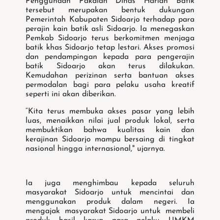
Penggunaan Pakaian Dinas Harian Batik
tersebut merupakan bentuk dukungan
Pemerintah Kabupaten Sidoarjo terhadap para
perajin kain batik asli Sidoarjo. Ia menegaskan
Pemkab Sidoarjo terus berkomitmen menjaga
batik khas Sidoarjo tetap lestari. Akses promosi
dan pendampingan kepada para pengerajin
batik Sidoarjo akan terus dilakukan.
Kemudahan perizinan serta bantuan akses
permodalan bagi para pelaku usaha kreatif
seperti ini akan diberikan.
“Kita terus membuka akses pasar yang lebih
luas, menaikkan nilai jual produk lokal, serta
membuktikan bahwa kualitas kain dan
kerajinan Sidoarjo mampu bersaing di tingkat
nasional hingga internasional," ujarnya.
Ia juga menghimbau kepada seluruh
masyarakat Sidoarjo untuk mencintai dan
menggunakan produk dalam negeri. Ia
mengajak masyarakat Sidoarjo untuk membeli