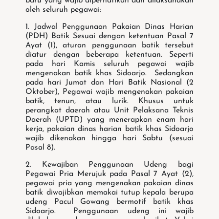
baru yang wajib diperhatikan dan dilaksanakan
oleh seluruh pegawai:
1. Jadwal Penggunaan Pakaian Dinas Harian
(PDH) Batik Sesuai dengan ketentuan Pasal 7
Ayat (1), aturan penggunaan batik tersebut
diatur dengan beberapa ketentuan. Seperti
pada hari Kamis seluruh pegawai wajib
mengenakan batik khas Sidoarjo. Sedangkan
pada hari Jumat dan Hari Batik Nasional (2
Oktober), Pegawai wajib mengenakan pakaian
batik, tenun, atau lurik. Khusus untuk
perangkat daerah atau Unit Pelaksana Teknis
Daerah (UPTD) yang menerapkan enam hari
kerja, pakaian dinas harian batik khas Sidoarjo
wajib dikenakan hingga hari Sabtu (sesuai
Pasal 8).
2. Kewajiban Penggunaan Udeng bagi
Pegawai Pria Merujuk pada Pasal 7 Ayat (2),
pegawai pria yang mengenakan pakaian dinas
batik diwajibkan memakai tutup kepala berupa
udeng Pacul Gowang bermotif batik khas
Sidoarjo. Penggunaan udeng ini wajib