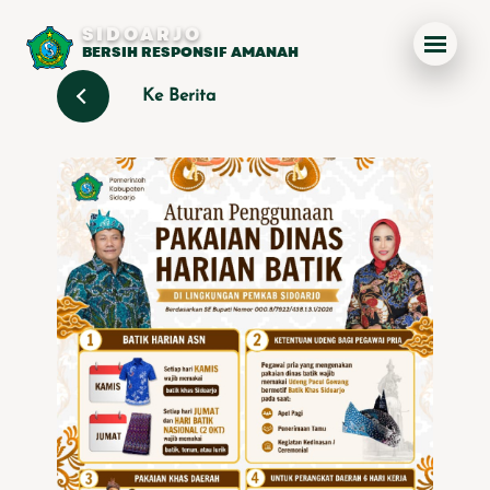
SIDOARJO
BERSIH RESPONSIF AMANAH
Ke Berita