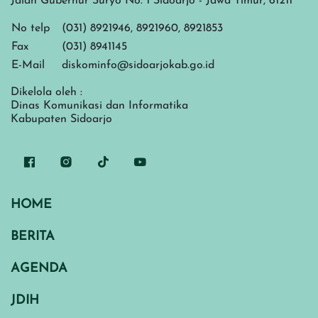
Jalan Gubernur Suryo No. 1 Sidoarjo - Jawa Timur, 61211
No telp
(031) 8921946, 8921960, 8921853
Fax
(031) 8941145
E-Mail
diskominfo@sidoarjokab.go.id
Dikelola oleh :
Dinas Komunikasi dan Informatika
Kabupaten Sidoarjo
HOME
BERITA
AGENDA
JDIH