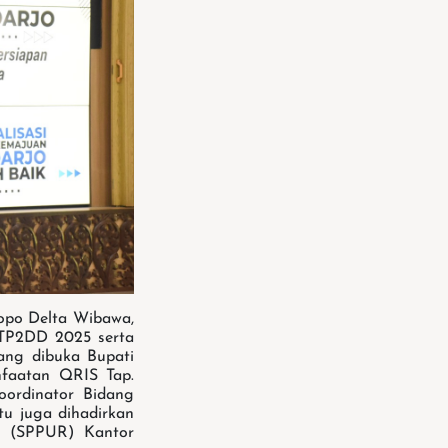
opo Delta Wibawa,
 TP2DD 2025 serta
ang dibuka Bupati
nfaatan QRIS Tap.
oordinator Bidang
tu juga dihadirkan
h (SPPUR) Kantor