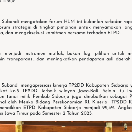
 Timur.
. Subandi mengatakan forum HLM ini bukanlah sekadar rapat
rum strategis di tingkat pimpinan untuk menyamakan la
a, dan mengeksekusi komitmen bersama terhadap ETPD.
dah menjadi instrumen mutlak, bukan lagi pilihan untuk 
in transparansi, dan meningkatkan pendapatan asli daerah 
. Subandi mengapresiasi kinerja TP2DD Kabupaten Sidoarjo y
kat ke-3 TP2DD Terbaik wilayah Jawa-Bali. Selain itu i
 non tunai milik Pemkab Sidoarjo juga dinobatkan sebagai
ional oleh Menko Bidang Perekonomian RI. Kinerja TP2DD K
enaikkan ETPD Kabupaten Sidoarjo menjadi 99,5%. Angka
insi Jawa Timur pada Semester 2 Tahun 2025.