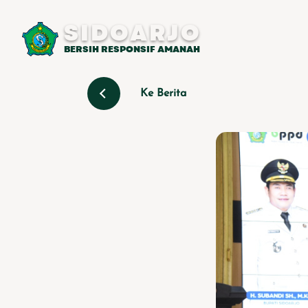
SIDOARJO
BERSIH RESPONSIF AMANAH
Ke Berita