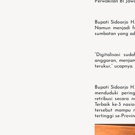
Perwakilan BI Jawa
Bupati Sidoarjo H
Namun menjadi fo
sumbatan yang ad
“Digitalisasi su
anggaran, menjam
terukur,” ucapnya.
Bupati Sidoarjo H
menduduki pering
retribusi secara
Terbaik ke-3 nas
tersebut mampu m
tertinggi se-Prov