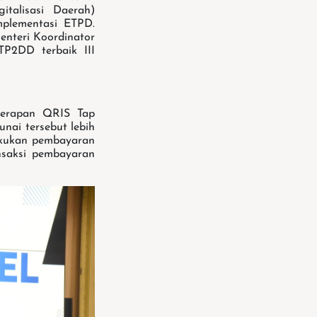
talisasi Daerah)
mplementasi ETPD.
enteri Koordinator
P2DD terbaik III
nerapan QRIS Tap
nai tersebut lebih
akukan pembayaran
nsaksi pembayaran