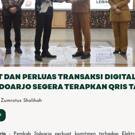
 DAN PERLUAS TRANSAKSI DIGITA
IDOARJO SEGERA TERAPKAN QRIS T
 Zumrotus Sholihah
rjo
- Pemkab Sidoarjo perkuat komitmen terhadap Elektron