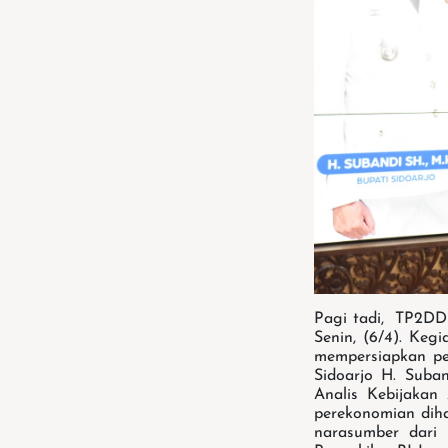
Pagi tadi, TP2DD
Senin, (6/4). Ke
mempersiapkan pe
Sidoarjo H. Suba
Analis Kebijakan
perekonomian diha
narasumber dari