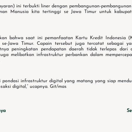
yaran) ini terbukti liner dengan pembangunan-pembangunan y
nan Manusia kita tertinggi se Jawa Timur untuk kabupa
an bahwa saat ini pemanfaatan Kartu Kredit Indonesia (
i se-Jawa Timur. Capain tersebut juga tercatat sebagai y
nya peningkatan pendapatan daerah tidak terlepas dari di
juga melibatkan infrastruktur perbankan dalam mempercep
.
ki pondasi infrastruktur digital yang matang yang siap mend
saksi digital,” ucapnya. Git/mas
nya
Se