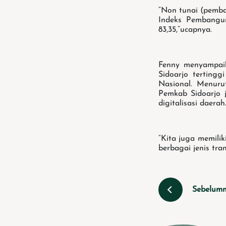
“Non tunai (pemba
Indeks Pembangu
83,35,”ucapnya.
Fenny menyampaik
Sidoarjo tertingg
Nasional. Menurut
Pemkab Sidoarjo 
digitalisasi daerah
“Kita juga memili
berbagai jenis tran
Sebelum