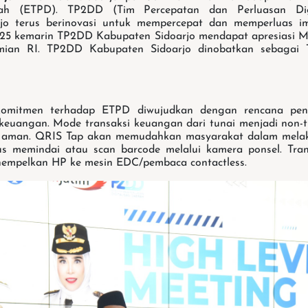
ah (ETPD). TP2DD (Tim Percepatan dan Perluasan Digi
jo terus berinovasi untuk mempercepat dan memperluas i
25 kemarin TP2DD Kabupaten Sidoarjo mendapat apresiasi M
mian RI. TP2DD Kabupaten Sidoarjo dinobatkan sebagai T
.
komitmen terhadap ETPD diwujudkan dengan rencana pe
i keuangan. Mode transaksi keuangan dari tunai menjadi non-tu
an aman. QRIS Tap akan memudahkan masyarakat dalam mel
rus memindai atau scan barcode melalui kamera ponsel. Tra
empelkan HP ke mesin EDC/pembaca contactless.