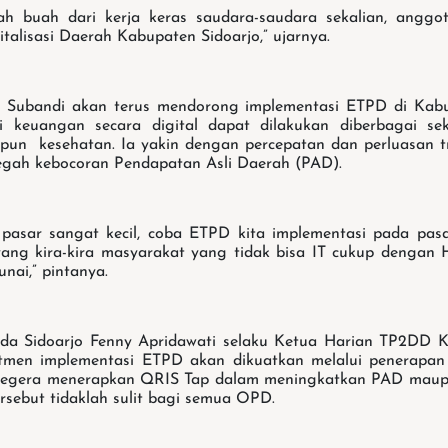
lah buah dari kerja keras saudara-saudara sekalian, anggo
talisasi Daerah Kabupaten Sidoarjo,” ujarnya.
. Subandi akan terus mendorong implementasi ETPD di Kabu
i keuangan secara digital dapat dilakukan diberbagai sekt
un kesehatan. Ia yakin dengan percepatan dan perluasan t
egah kebocoran Pendapatan Asli Daerah (PAD).
si pasar sangat kecil, coba ETPD kita implementasi pada pas
 yang kira-kira masyarakat yang tidak bisa IT cukup dengan
nai,” pintanya.
kda Sidoarjo Fenny Apridawati selaku Ketua Harian TP2DD K
men implementasi ETPD akan dikuatkan melalui penerapa
egera menerapkan QRIS Tap dalam meningkatkan PAD maupu
rsebut tidaklah sulit bagi semua OPD.