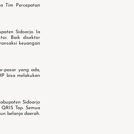
ta Tim Percepatan
paten Sidoarjo. Ia
or. Baik disektor
ransaksi keuangan
ar-pasar yang ada,
 HP bisa melakukan
abupaten Sidoarjo
n QRIS Tap. Semua
n belanja daerah.