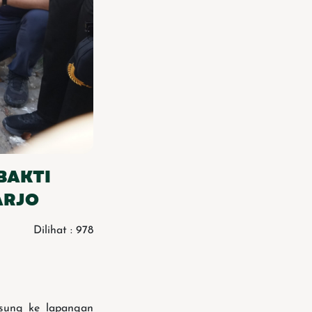
BAKTI
ARJO
Dilihat : 978
gsung ke lapangan