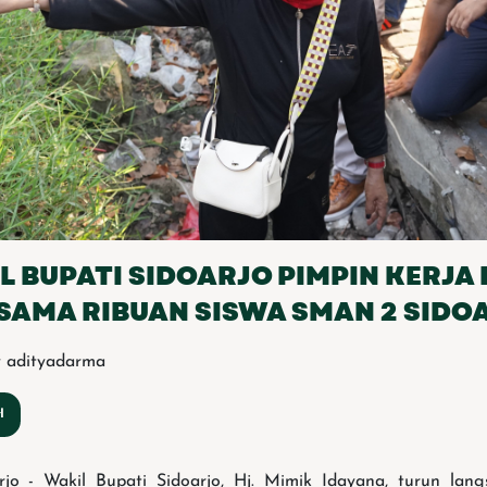
L BUPATI SIDOARJO PIMPIN KERJA 
SAMA RIBUAN SISWA SMAN 2 SIDO
y adityadarma
o - Wakil Bupati Sidoarjo, Hj. Mimik Idayana, turun lan