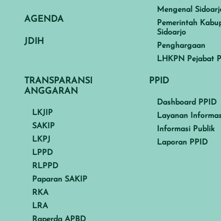
Mengenal Sidoarj
AGENDA
Pemerintah Kabu
Sidoarjo
JDIH
Penghargaan
LHKPN Pejabat P
TRANSPARANSI
PPID
ANGGARAN
Dashboard PPID
LKJIP
Layanan Informas
SAKIP
Informasi Publik
LKPJ
Laporan PPID
LPPD
RLPPD
Paparan SAKIP
RKA
LRA
Raperda APBD