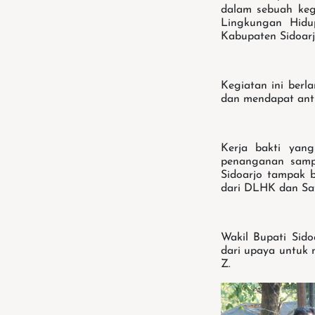
dalam sebuah keg
Lingkungan Hidu
Kabupaten Sidoar
Kegiatan ini berl
dan mendapat antus
Kerja bakti yan
penanganan samp
Sidoarjo tampak 
dari DLHK dan Sat
Wakil Bupati Sid
dari upaya untuk
Z.