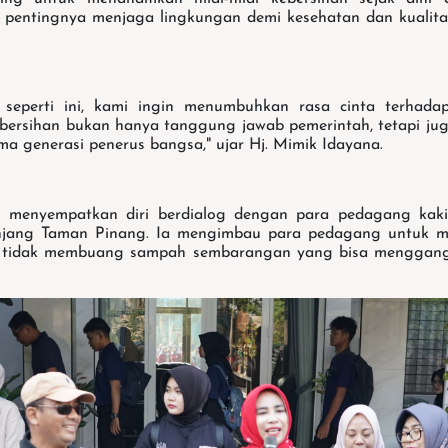
pentingnya menjaga lingkungan demi kesehatan dan kualitas
n seperti ini, kami ingin menumbuhkan rasa cinta terhada
bersihan bukan hanya tanggung jawab pemerintah, tetapi j
ma generasi penerus bangsa," ujar Hj. Mimik Idayana.
a menyempatkan diri berdialog dengan para pedagang kak
anjang Taman Pinang. Ia mengimbau para pedagang untuk m
 tidak membuang sampah sembarangan yang bisa menggang