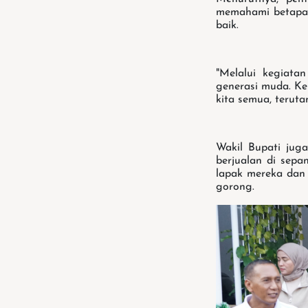
memahami betapa 
baik.
"Melalui kegiata
generasi muda. Ke
kita semua, teruta
Wakil Bupati jug
berjualan di sep
lapak mereka dan
gorong.