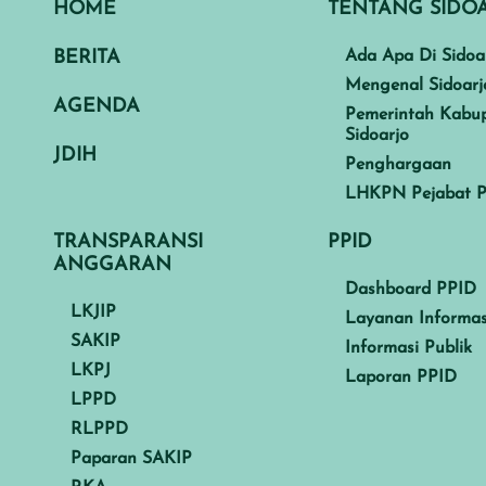
HOME
TENTANG SIDO
BERITA
Ada Apa Di Sidoa
Mengenal Sidoarj
AGENDA
Pemerintah Kabu
Sidoarjo
JDIH
Penghargaan
LHKPN Pejabat P
TRANSPARANSI
PPID
ANGGARAN
Dashboard PPID
LKJIP
Layanan Informas
SAKIP
Informasi Publik
LKPJ
Laporan PPID
LPPD
RLPPD
Paparan SAKIP