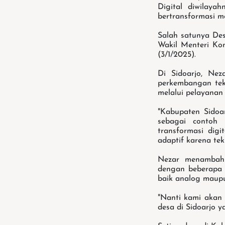
Digital diwilaya
bertransformasi me
Salah satunya Des
Wakil Menteri Kom
(3/1/2025).
Di Sidoarjo, Ne
perkembangan tekn
melalui pelayanan
"Kabupaten Sidoa
sebagai contoh 
transformasi dig
adaptif karena tek
Nezar menambahk
dengan beberapa b
baik analog maupun
"Nanti kami akan
desa di Sidoarjo ya