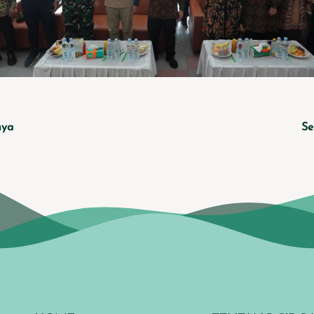
nya
Se