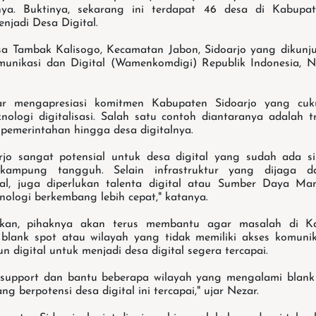
hnya. Buktinya, sekarang ini terdapat 46 desa di Kabupa
njadi Desa Digital.
a Tambak Kalisogo, Kecamatan Jabon, Sidoarjo yang dikunj
unikasi dan Digital (Wamenkomdigi) Republik Indonesia, N
zar mengapresiasi komitmen Kabupaten Sidoarjo yang cuk
ologi digitalisasi. Salah satu contoh diantaranya adalah tr
 pemerintahan hingga desa digitalnya.
rjo sangat potensial untuk desa digital yang sudah ada si
kampung tangguh. Selain infrastruktur yang dijaga 
ital, juga diperlukan talenta digital atau Sumber Daya M
nologi berkembang lebih cepat," katanya.
an, pihaknya akan terus membantu agar masalah di Ka
lank spot atau wilayah yang tidak memiliki akses komunik
 digital untuk menjadi desa digital segera tercapai.
 support dan bantu beberapa wilayah yang mengalami blank 
ng berpotensi desa digital ini tercapai," ujar Nezar.