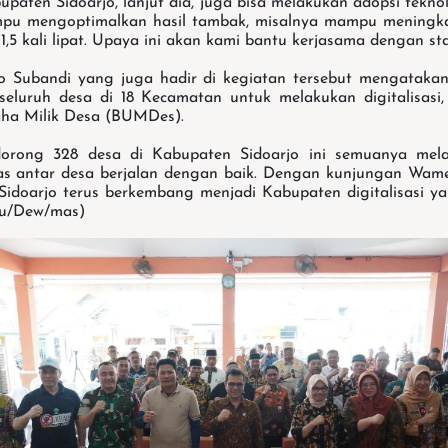
upaten Sidoarjo, lanjut dia, juga bisa melakukan adopsi tekno
mpu mengoptimalkan hasil tambak, misalnya mampu meningkat
1,5 kali lipat. Upaya ini akan kami bantu kerjasama dengan sta
jo Subandi yang juga hadir di kegiatan tersebut mengataka
eluruh desa di 18 Kecamatan untuk melakukan digitalisasi
ha Milik Desa (BUMDes).
orong 328 desa di Kabupaten Sidoarjo ini semuanya melaku
as antar desa berjalan dengan baik. Dengan kunjungan Wame
idoarjo terus berkembang menjadi Kabupaten digitalisasi yang
Yu/Dew/mas)