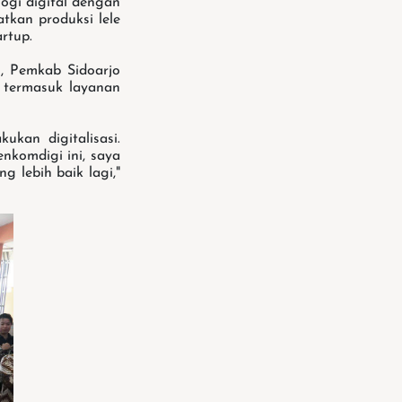
logi digital dengan
kan produksi lele
rtup.
n, Pemkab Sidoarjo
, termasuk layanan
kan digitalisasi.
nkomdigi ini, saya
 lebih baik lagi,"