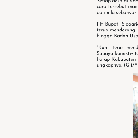
Setiap desa di Kab
cara tersebut ma
dan nila sebanyak 
Plt Bupati Sidoar
terus mendorong s
hingga Badan Usa
"Kami terus mend
Supaya konektivit
harap Kabupaten S
ungkapnya. (Git/