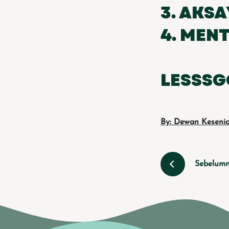
3. AKS
4. MEN
LESSSG
By: Dewan Kesenia
Sebelum