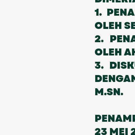
1. PE
OLEH S
2. PE
OLEH A
3. DIS
DENGA
M.SN.
PENAMP
23 MEI 