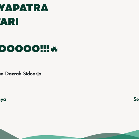
AYAPATRA
TARI
OOOOO!!!🔥
n Daerah Sidoarjo
nya
Se