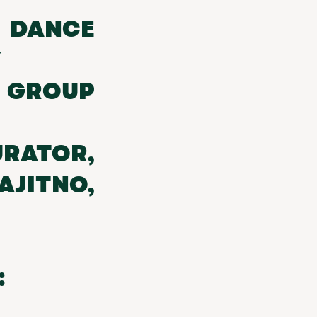
 DANCE
Y
 GROUP
URATOR,
JITNO,
: