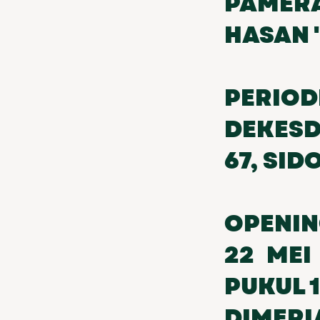
PAMERA
HASAN "
PERIOD
DEKESD
67, SID
OPENIN
22 MEI
PUKUL 1
DIMERI