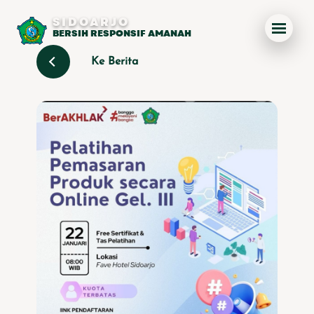
SIDOARJO
BERSIH RESPONSIF AMANAH
Ke Berita