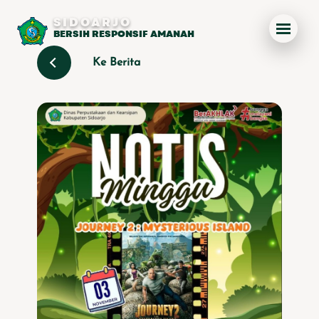
SIDOARJO
BERSIH RESPONSIF AMANAH
Ke Berita