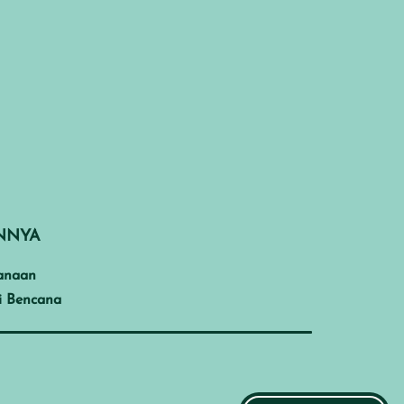
INNYA
anaan
i Bencana