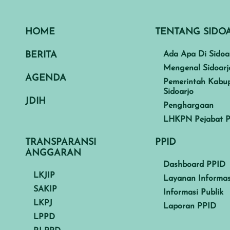
HOME
TENTANG SIDO
BERITA
Ada Apa Di Sidoa
Mengenal Sidoarj
AGENDA
Pemerintah Kabu
Sidoarjo
JDIH
Penghargaan
LHKPN Pejabat P
TRANSPARANSI
PPID
ANGGARAN
Dashboard PPID
LKJIP
Layanan Informas
SAKIP
Informasi Publik
LKPJ
Laporan PPID
LPPD