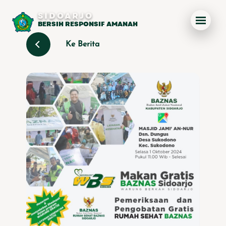
SIDOARJO
BERSIH RESPONSIF AMANAH
Ke Berita