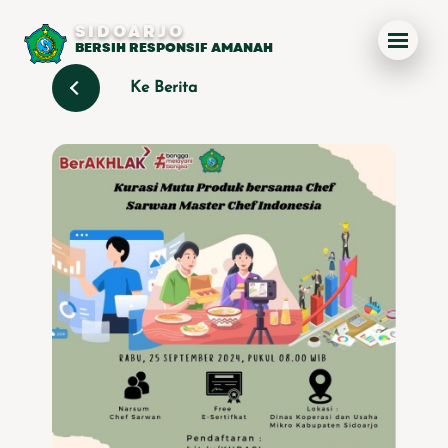
SIDOARJO
BERSIH RESPONSIF AMANAH
Ke Berita