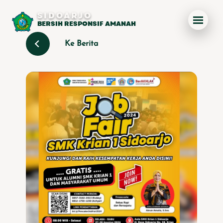
SIDOARJO
BERSIH RESPONSIF AMANAH
Ke Berita