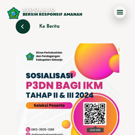
SIDOARJO
BERSIH RESPONSIF AMANAH
Ke Berita