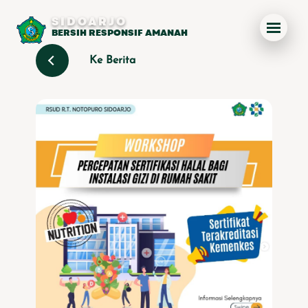
SIDOARJO
BERSIH RESPONSIF AMANAH
Ke Berita