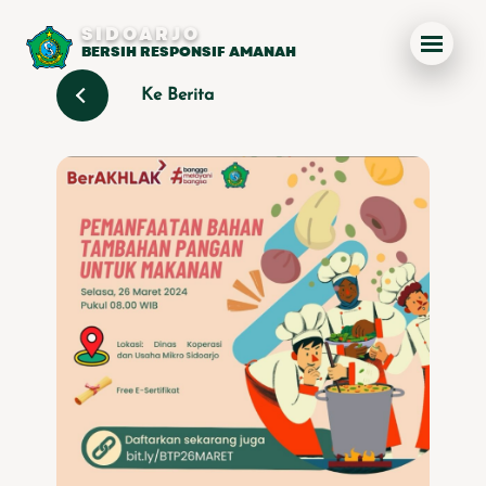
SIDOARJO
BERSIH RESPONSIF AMANAH
Ke Berita