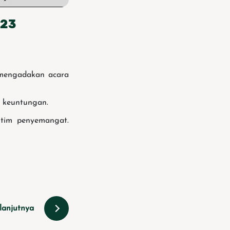
023
 mengadakan acara
k keuntungan.
 tim penyemangat.
lanjutnya