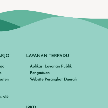
ARJO
LAYANAN TERPADU
rjo
Aplikasi Layanan Publik
o
Pengaduan
paten
Website Perangkat Daerah
ublik
IPKD